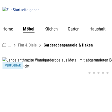
springen
Zur Hauptnavigation springen
Home
Möbel
Küchen
Garten
Haushalt
...
Flur & Diele
Garderobenpaneele & Haken
Bildergalerie überspringen
VERFÜGBAR