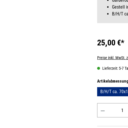
Garderob
Gestell 
B/H/T c
25,00 €*
Preise inkl. MwSt. 
Lieferzeit: 5-7 T
Artikelabmessun
B/H/T ca. 70x
Produkt Anzahl: 