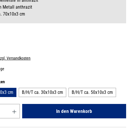
enleiste in anthrazit
in Metall anthrazit
a. 70x10x3 cm
zzgl. Versandkosten
age
auswählen
gen
10x3 cm
B/H/T ca. 30x10x3 cm
B/H/T ca. 50x10x3 cm
Gib den gewünschten Wert ein oder benutze die Schaltflächen um die
In den Warenkorb