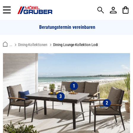
alt springen
Beratungstermin vereinbaren
...
Dining-Kollektionen
Dining Lounge-Kollektion Lodi
1
3
2