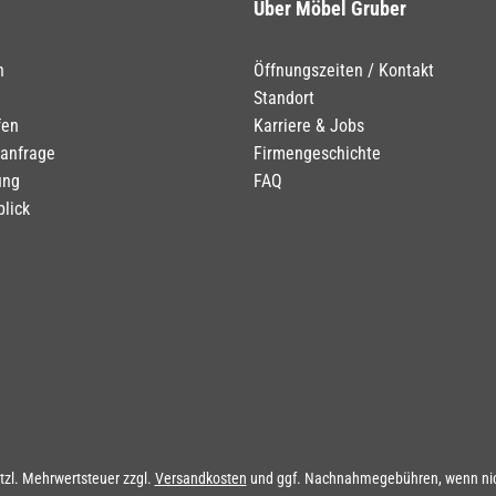
Über Möbel Gruber
n
Öffnungszeiten / Kontakt
Standort
fen
Karriere & Jobs
tanfrage
Firmengeschichte
ung
FAQ
blick
etzl. Mehrwertsteuer zzgl.
Versandkosten
und ggf. Nachnahmegebühren, wenn nic