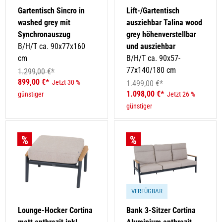
Gartentisch Sincro in
Lift-/Gartentisch
washed grey mit
ausziehbar Talina wood
Synchronauszug
grey höhenverstellbar
B/H/T ca. 90x77x160
und ausziehbar
cm
B/H/T ca. 90x57-
77x140/180 cm
1.299,00 €*
899,00 €*
Jetzt 30 %
1.499,00 €*
1.098,00 €*
günstiger
Jetzt 26 %
günstiger
VERFÜGBAR
Lounge-Hocker Cortina
Bank 3-Sitzer Cortina