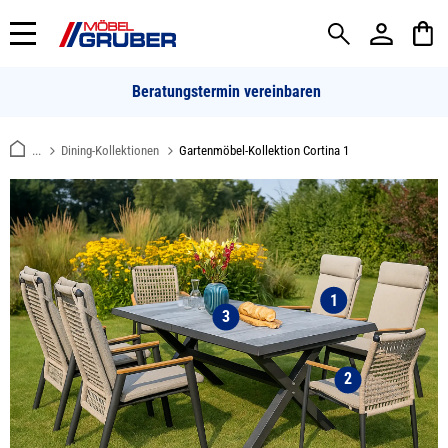
alt springen
Beratungstermin vereinbaren
...
Dining-Kollektionen
Gartenmöbel-Kollektion Cortina 1
1
3
2