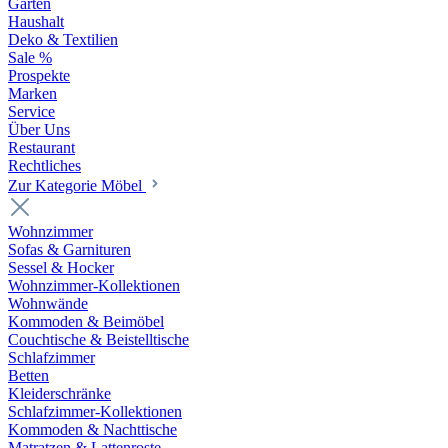
Garten
Haushalt
Deko & Textilien
Sale %
Prospekte
Marken
Service
Über Uns
Restaurant
Rechtliches
Zur Kategorie Möbel
Wohnzimmer
Sofas & Garnituren
Sessel & Hocker
Wohnzimmer-Kollektionen
Wohnwände
Kommoden & Beimöbel
Couchtische & Beistelltische
Schlafzimmer
Betten
Kleiderschränke
Schlafzimmer-Kollektionen
Kommoden & Nachttische
Matratzen & Lattenroste