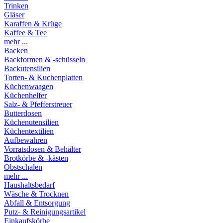
Trinken
Gläser
Karaffen & Krüge
Kaffee & Tee
mehr ...
Backen
Backformen & -schüsseln
Backutensilien
Torten- & Kuchenplatten
Küchenwaagen
Küchenhelfer
Salz- & Pfefferstreuer
Butterdosen
Küchenutensilien
Küchentextilien
Aufbewahren
Vorratsdosen & Behälter
Brotkörbe & -kästen
Obstschalen
mehr ...
Haushaltsbedarf
Wäsche & Trocknen
Abfall & Entsorgung
Putz- & Reinigungsartikel
Einkaufskörbe