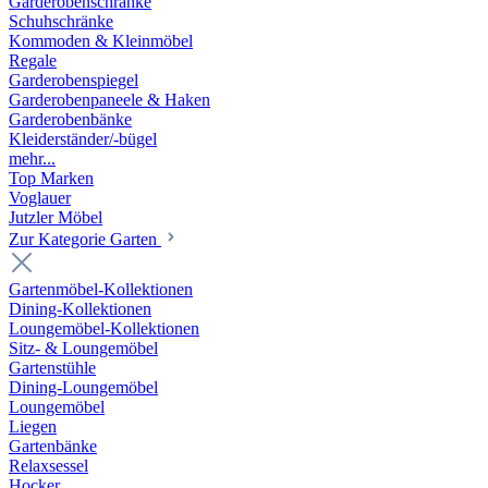
Garderobenschränke
Schuhschränke
Kommoden & Kleinmöbel
Regale
Garderobenspiegel
Garderobenpaneele & Haken
Garderobenbänke
Kleiderständer/-bügel
mehr...
Top Marken
Voglauer
Jutzler Möbel
Zur Kategorie Garten
Gartenmöbel-Kollektionen
Dining-Kollektionen
Loungemöbel-Kollektionen
Sitz- & Loungemöbel
Gartenstühle
Dining-Loungemöbel
Loungemöbel
Liegen
Gartenbänke
Relaxsessel
Hocker