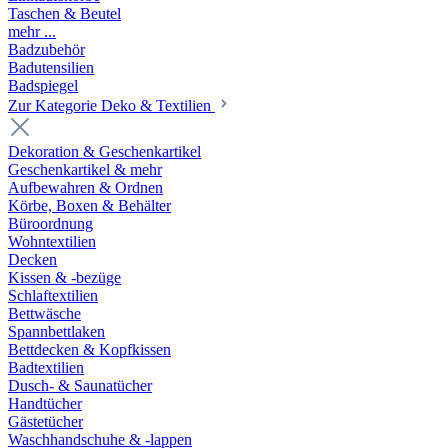
Taschen & Beutel
mehr ...
Badzubehör
Badutensilien
Badspiegel
Zur Kategorie Deko & Textilien
Dekoration & Geschenkartikel
Geschenkartikel & mehr
Aufbewahren & Ordnen
Körbe, Boxen & Behälter
Büroordnung
Wohntextilien
Decken
Kissen & -bezüge
Schlaftextilien
Bettwäsche
Spannbettlaken
Bettdecken & Kopfkissen
Badtextilien
Dusch- & Saunatücher
Handtücher
Gästetücher
Waschhandschuhe & -lappen