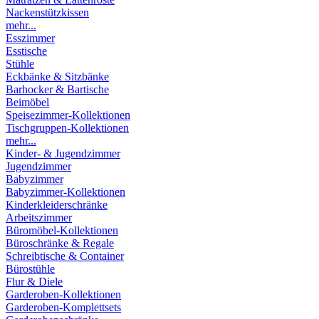
Nackenstützkissen
mehr...
Esszimmer
Esstische
Stühle
Eckbänke & Sitzbänke
Barhocker & Bartische
Beimöbel
Speisezimmer-Kollektionen
Tischgruppen-Kollektionen
mehr...
Kinder- & Jugendzimmer
Jugendzimmer
Babyzimmer
Babyzimmer-Kollektionen
Kinderkleiderschränke
Arbeitszimmer
Büromöbel-Kollektionen
Büroschränke & Regale
Schreibtische & Container
Bürostühle
Flur & Diele
Garderoben-Kollektionen
Garderoben-Komplettsets