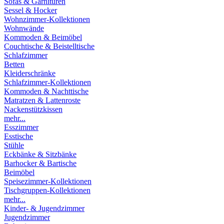
Sofas & Garnituren
Sessel & Hocker
Wohnzimmer-Kollektionen
Wohnwände
Kommoden & Beimöbel
Couchtische & Beistelltische
Schlafzimmer
Betten
Kleiderschränke
Schlafzimmer-Kollektionen
Kommoden & Nachttische
Matratzen & Lattenroste
Nackenstützkissen
mehr...
Esszimmer
Esstische
Stühle
Eckbänke & Sitzbänke
Barhocker & Bartische
Beimöbel
Speisezimmer-Kollektionen
Tischgruppen-Kollektionen
mehr...
Kinder- & Jugendzimmer
Jugendzimmer