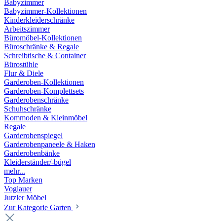
Babyzimmer
Babyzimmer-Kollektionen
Kinderkleiderschränke
Arbeitszimmer
Büromöbel-Kollektionen
Büroschränke & Regale
Schreibtische & Container
Bürostühle
Flur & Diele
Garderoben-Kollektionen
Garderoben-Komplettsets
Garderobenschränke
Schuhschränke
Kommoden & Kleinmöbel
Regale
Garderobenspiegel
Garderobenpaneele & Haken
Garderobenbänke
Kleiderständer/-bügel
mehr...
Top Marken
Voglauer
Jutzler Möbel
Zur Kategorie Garten