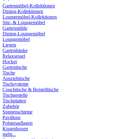
Gartenmöbel-Kollektionen
Dining-Kollektionen
Loungemöbel-Kollektionen
Sitz- & Loungemöbel
Gartenstühle
Dining-Loungemöbel
Loungemöbel
Liegen
Gartenbänke
Relaxsessel
Hocker
Gartentische
Tische
Ausziehtische
Tischsysteme
Couchtische & Beistelltische
Tischgestelle
Tischplatten
Zubehör
Sonnenschirme
Pavillons
Polsterauflagen
Kissenboxen
mehr...