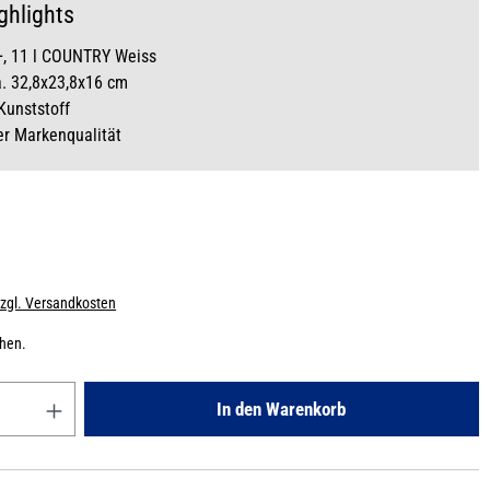
ghlights
+, 11 l COUNTRY Weiss
. 32,8x23,8x16 cm
 Kunststoff
r Markenqualität
zzgl. Versandkosten
chen.
Gib den gewünschten Wert ein oder benutze die Schaltflächen um die
In den Warenkorb