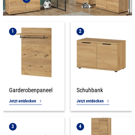
1
2
Garderobenpaneel
Schuhbank
Jetzt entdecken
Jetzt entdecken
3
4