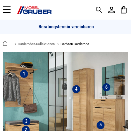
alt springen
Beratungstermin vereinbaren
...
Garderoben-Kollektionen
Garbsen Garderobe
1
6
4
3
5
2