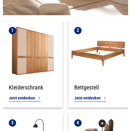
1
2
Kleiderschrank
Bettgestell
Jetzt entdecken
Jetzt entdecken
3
4