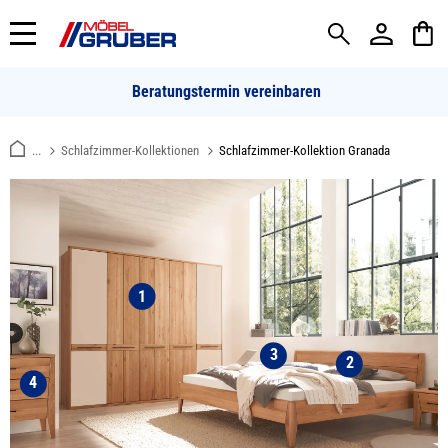
alt springen
Beratungstermin vereinbaren
...
Schlafzimmer-Kollektionen
Schlafzimmer-Kollektion Granada
1
3
2
4