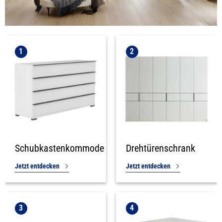
1
2
Schubkastenkommode
Drehtürenschrank
Jetzt entdecken
Jetzt entdecken
3
4