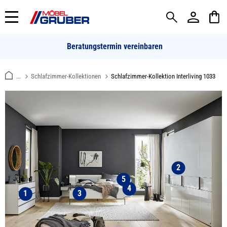
alt springen
Beratungstermin vereinbaren
...
Schlafzimmer-Kollektionen
Schlafzimmer-Kollektion Interliving 1033
2
5
4
3
1