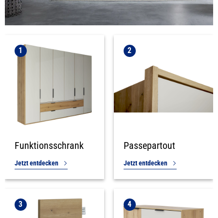
1
2
Funktionsschrank
Passepartout
Jetzt entdecken
Jetzt entdecken
3
4