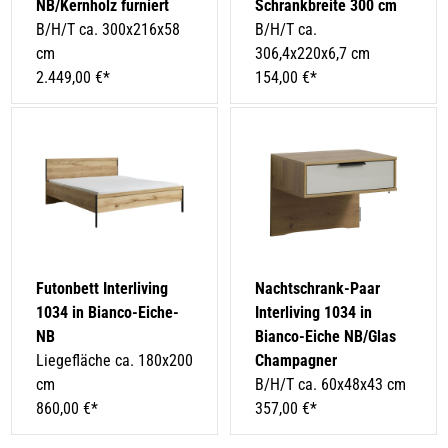
NB/Kernholz furniert
Schrankbreite 300 cm
B/H/T ca. 300x216x58
B/H/T ca.
cm
306,4x220x6,7 cm
2.449,00 €*
154,00 €*
Futonbett Interliving
Nachtschrank-Paar
1034 in Bianco-Eiche-
Interliving 1034 in
NB
Bianco-Eiche NB/Glas
Liegefläche ca. 180x200
Champagner
cm
B/H/T ca. 60x48x43 cm
860,00 €*
357,00 €*