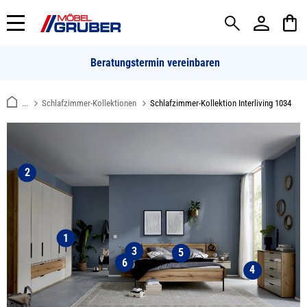
alt springen
Beratungstermin vereinbaren
...
Schlafzimmer-Kollektionen
Schlafzimmer-Kollektion Interliving 1034
2
1
3
5
6
4