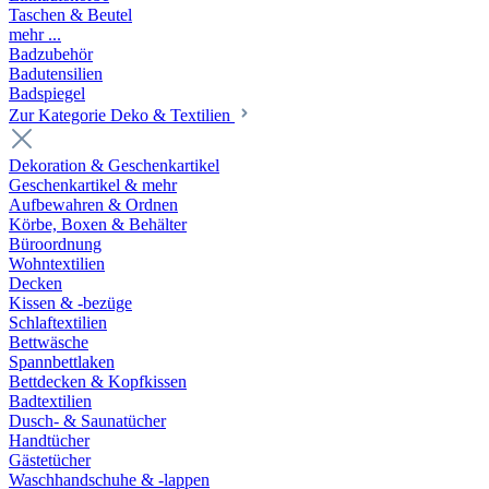
Taschen & Beutel
mehr ...
Badzubehör
Badutensilien
Badspiegel
Zur Kategorie Deko & Textilien
Dekoration & Geschenkartikel
Geschenkartikel & mehr
Aufbewahren & Ordnen
Körbe, Boxen & Behälter
Büroordnung
Wohntextilien
Decken
Kissen & -bezüge
Schlaftextilien
Bettwäsche
Spannbettlaken
Bettdecken & Kopfkissen
Badtextilien
Dusch- & Saunatücher
Handtücher
Gästetücher
Waschhandschuhe & -lappen