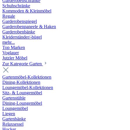
Garderobenschränke
Schuhschränke
Kommoden & Kleinmöbel
Regale
Garderobenspiegel
Garderobenpaneele & Haken
Garderobenbänke
Kleiderständer/-bügel
mehr...
Top Marken
Voglauer
Jutzler Möbel
Zur Kategorie Garten
Gartenmöbel-Kollektionen
Dining-Kollektionen
Loungemöbel-Kollektionen
Sitz- & Loungemöbel
Gartenstühle
Dining-Loungemöbel
Loungemöbel
Liegen
Gartenbänke
Relaxsessel
Hocker