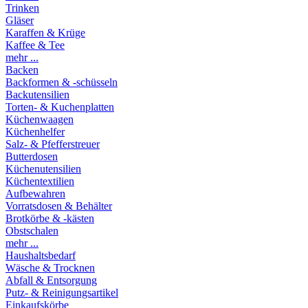
Trinken
Gläser
Karaffen & Krüge
Kaffee & Tee
mehr ...
Backen
Backformen & -schüsseln
Backutensilien
Torten- & Kuchenplatten
Küchenwaagen
Küchenhelfer
Salz- & Pfefferstreuer
Butterdosen
Küchenutensilien
Küchentextilien
Aufbewahren
Vorratsdosen & Behälter
Brotkörbe & -kästen
Obstschalen
mehr ...
Haushaltsbedarf
Wäsche & Trocknen
Abfall & Entsorgung
Putz- & Reinigungsartikel
Einkaufskörbe