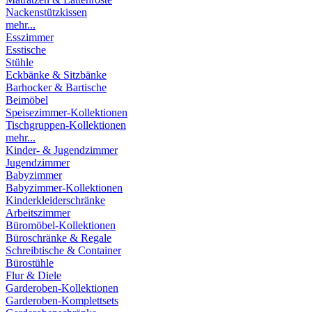
Nackenstützkissen
mehr...
Esszimmer
Esstische
Stühle
Eckbänke & Sitzbänke
Barhocker & Bartische
Beimöbel
Speisezimmer-Kollektionen
Tischgruppen-Kollektionen
mehr...
Kinder- & Jugendzimmer
Jugendzimmer
Babyzimmer
Babyzimmer-Kollektionen
Kinderkleiderschränke
Arbeitszimmer
Büromöbel-Kollektionen
Büroschränke & Regale
Schreibtische & Container
Bürostühle
Flur & Diele
Garderoben-Kollektionen
Garderoben-Komplettsets