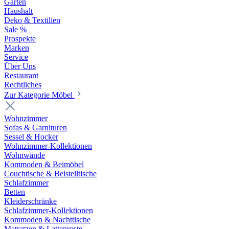
Garten
Haushalt
Deko & Textilien
Sale %
Prospekte
Marken
Service
Über Uns
Restaurant
Rechtliches
Zur Kategorie Möbel
Wohnzimmer
Sofas & Garnituren
Sessel & Hocker
Wohnzimmer-Kollektionen
Wohnwände
Kommoden & Beimöbel
Couchtische & Beistelltische
Schlafzimmer
Betten
Kleiderschränke
Schlafzimmer-Kollektionen
Kommoden & Nachttische
Matratzen & Lattenroste