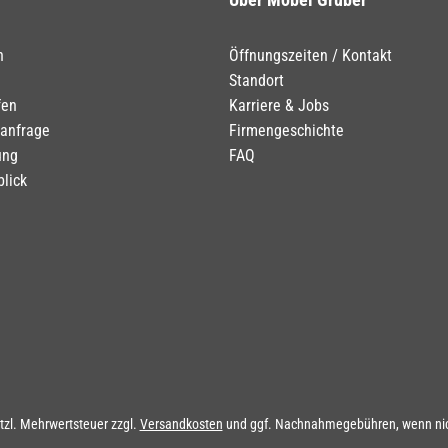
n
Öffnungszeiten / Kontakt
Standort
fen
Karriere & Jobs
tanfrage
Firmengeschichte
ung
FAQ
blick
etzl. Mehrwertsteuer zzgl.
Versandkosten
und ggf. Nachnahmegebühren, wenn nic