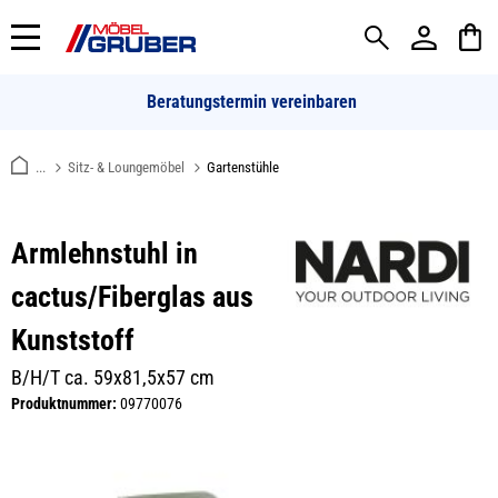
alt springen
Beratungstermin vereinbaren
...
Sitz- & Loungemöbel
Gartenstühle
Armlehnstuhl in
cactus/Fiberglas aus
Kunststoff
B/H/T ca. 59x81,5x57 cm
Produktnummer:
09770076
Bildergalerie überspringen