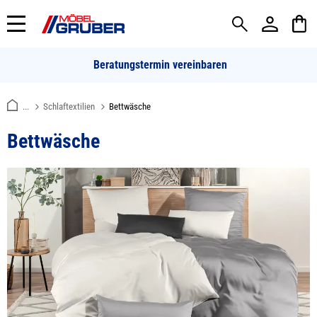
alt springen
Beratungstermin vereinbaren
...
Schlaftextilien
Bettwäsche
Bettwäsche