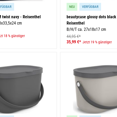
RFÜGBAR
NEU
VERFÜGBAR
 twist navy - Reisenthel
beautycase glossy dots black
0x33,5x24 cm
Reisenthel
B/H/T ca. 27x18x17 cm
zt 18 % günstiger
44,95 €*
35,99 €*
Jetzt 19 % günstiger