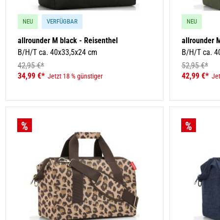
NEU
VERFÜGBAR
NEU
allrounder M black - Reisenthel
allrounder M
B/H/T ca. 40x33,5x24 cm
B/H/T ca. 4
42,95 €*
52,95 €*
34,99 €*
42,99 €*
Jetzt 18 % günstiger
Jet