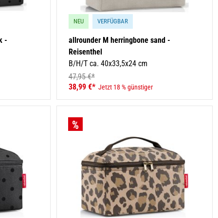
NEU
VERFÜGBAR
k -
allrounder M herringbone sand -
Reisenthel
B/H/T ca. 40x33,5x24 cm
47,95 €*
38,99 €*
Jetzt 18 % günstiger