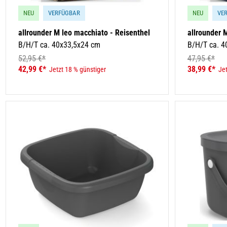
NEU
VERFÜGBAR
NEU
VE
allrounder M leo macchiato - Reisenthel
allrounder M
B/H/T ca. 40x33,5x24 cm
B/H/T ca. 4
52,95 €*
47,95 €*
42,99 €*
38,99 €*
Jetzt 18 % günstiger
Jet