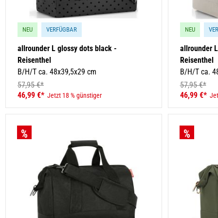
NEU
VERFÜGBAR
NEU
VE
allrounder L glossy dots black -
allrounder 
Reisenthel
Reisenthel
B/H/T ca. 48x39,5x29 cm
B/H/T ca. 4
57,95 €*
57,95 €*
46,99 €*
46,99 €*
Jetzt 18 % günstiger
Jet