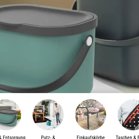
 & Entsorgung
Putz- &
Einkaufskörbe
Taschen & 