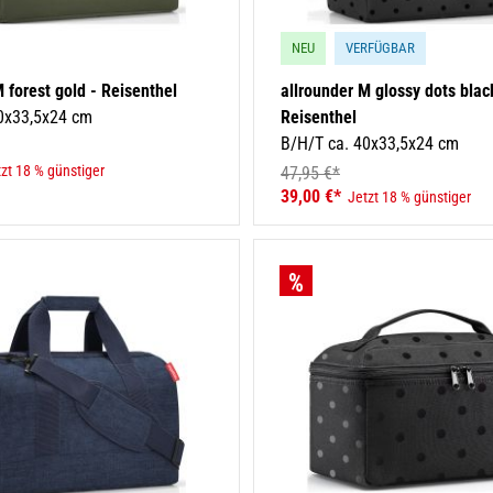
NEU
VERFÜGBAR
 forest gold - Reisenthel
allrounder M glossy dots blac
0x33,5x24 cm
Reisenthel
B/H/T ca. 40x33,5x24 cm
zt 18 % günstiger
47,95 €*
39,00 €*
Jetzt 18 % günstiger