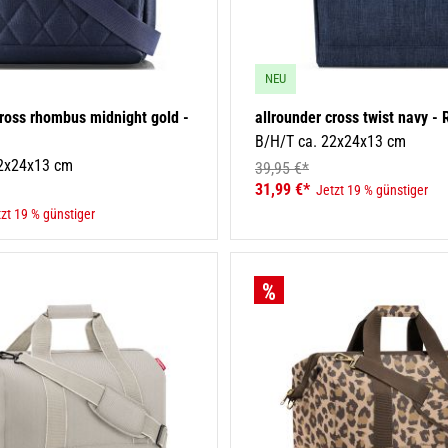
NEU
cross rhombus midnight gold -
allrounder cross twist navy - 
B/H/T ca. 22x24x13 cm
22x24x13 cm
39,95 €*
31,99 €*
Jetzt 19 % günstiger
zt 19 % günstiger