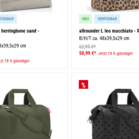
RFÜGBAR
NEU
VERFÜGBAR
L herringbone sand -
allrounder L leo macchiato - 
B/H/T ca. 48x39,5x29 cm
8x39,5x29 cm
62,95 €*
50,99 €*
Jetzt 19 % günstiger
zt 18 % günstiger