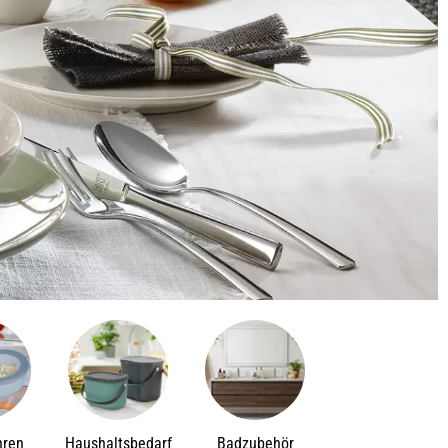
hren
Haushaltsbedarf
Badzubehör