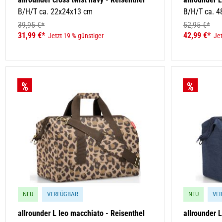
B/H/T ca. 22x24x13 cm
B/H/T ca. 4
39,95 €*
52,95 €*
31,99 €*
42,99 €*
Jetzt 19 % günstiger
Jet
NEU
VERFÜGBAR
NEU
VE
allrounder L leo macchiato - Reisenthel
allrounder L