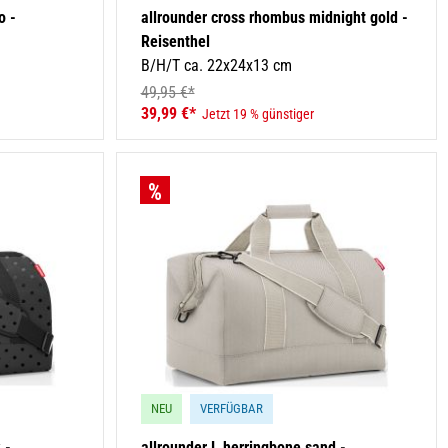
o -
allrounder cross rhombus midnight gold -
Reisenthel
B/H/T ca. 22x24x13 cm
49,95 €*
39,99 €*
Jetzt 19 % günstiger
NEU
VERFÜGBAR
 -
allrounder L herringbone sand -