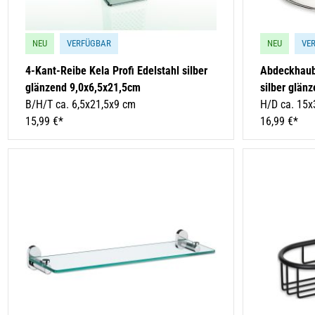
NEU
VERFÜGBAR
NEU
VE
4-Kant-Reibe Kela Profi Edelstahl silber
Abdeckhaube
glänzend 9,0x6,5x21,5cm
silber glän
B/H/T ca. 6,5x21,5x9 cm
H/D ca. 15x
15,99 €*
16,99 €*