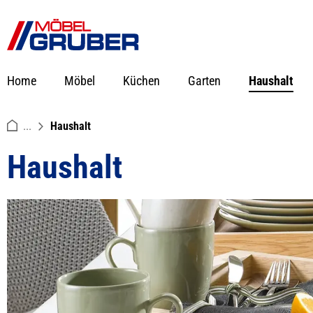
springen
Zur Hauptnavigation springen
Home
Möbel
Küchen
Garten
Haushalt
...
Haushalt
Haushalt