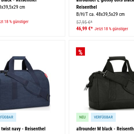
8x39,5x29 cm
Reisenthel
B/H/T ca. 48x39,5x29 cm
zt 18 % günstiger
57,95 €*
46,99 €*
Jetzt 18 % günstiger
RFÜGBAR
NEU
VERFÜGBAR
 twist navy - Reisenthel
allrounder M black - Reisenth