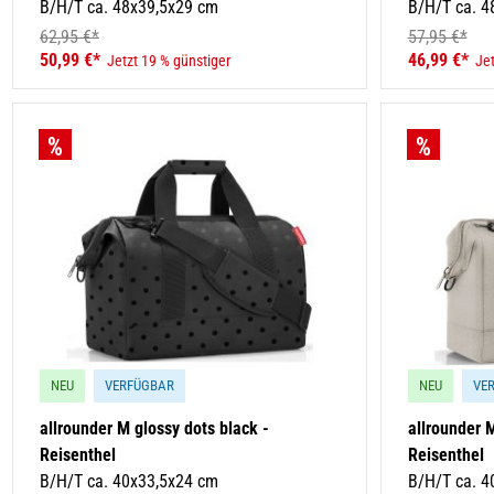
B/H/T ca. 48x39,5x29 cm
B/H/T ca. 4
62,95 €*
57,95 €*
50,99 €*
46,99 €*
Jetzt 19 % günstiger
Jet
NEU
VERFÜGBAR
NEU
VE
allrounder M glossy dots black -
allrounder 
Reisenthel
Reisenthel
B/H/T ca. 40x33,5x24 cm
B/H/T ca. 4