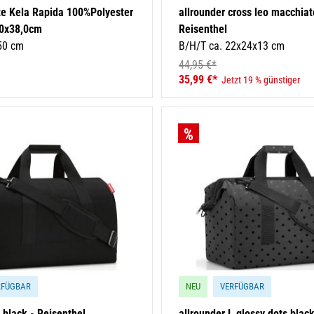
e Kela Rapida 100%Polyester
allrounder cross leo macchiat
,0x38,0cm
Reisenthel
50 cm
B/H/T ca. 22x24x13 cm
44,95 €*
35,99 €*
Jetzt 19 % günstiger
RFÜGBAR
NEU
VERFÜGBAR
 black - Reisenthel
allrounder L glossy dots black