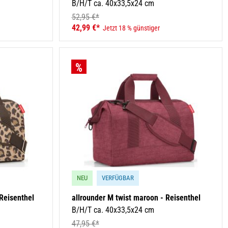
B/H/T ca. 40x33,5x24 cm
52,95 €*
42,99 €*
Jetzt 18 % günstiger
NEU
VERFÜGBAR
 Reisenthel
allrounder M twist maroon - Reisenthel
B/H/T ca. 40x33,5x24 cm
47,95 €*