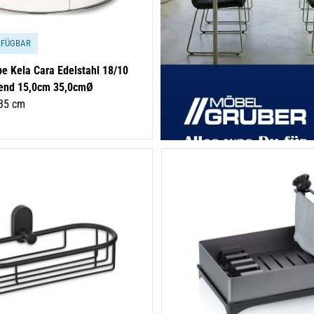
RFÜGBAR
 Kela Cara Edelstahl 18/10
zend 15,0cm 35,0cmØ
35 cm