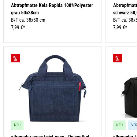
Abtropfmatte Kela Rapida 100%Polyester
Abtropfmatt
grau 50x38cm
schwarz 50
B/T ca. 38x50 cm
B/T ca. 38x
7,99 €*
7,99 €*
NEU
NEU
VE
allrounder cross twist navy - Reisenthel
allrounder L