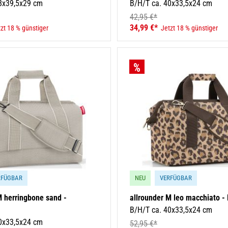
8x39,5x29 cm
B/H/T ca. 40x33,5x24 cm
42,95 €*
34,99 €*
zt 18 % günstiger
Jetzt 18 % günstiger
RFÜGBAR
NEU
VERFÜGBAR
M herringbone sand -
allrounder M leo macchiato -
B/H/T ca. 40x33,5x24 cm
0x33,5x24 cm
52,95 €*