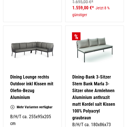
1.695,00 €*
1.559,00 €*
Jetzt 8 %
günstiger
Dining Lounge rechts
Dining-Bank 3-Sitzer
Outdoor inkl Kissen mit
Stern Bank Marla 3-
Olefin-Bezug
Sitzer ohne Armlehnen
Aluminium
Aluminium anthrazit
matt Kordel salt Kissen
Mehr Varianten verfügbar
100% Polyacryl
B/H/T ca. 255x95x205
graubraun
cm
B/H/T ca. 180x86x73