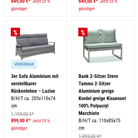
649,00 €*
649,00 €*
Jetzt 23 %
Jetzt 23 %
günstiger
günstiger
VERFÜGBAR
3er Sofa Aluminium mit
Bank 2-Sitzer Stern
verstellbarer
Tammo 2-Sitzer
Rückenlehne – Lazise
Aluminium greige
B/H/T ca. 205x110x74
Kordel greige Kissenset
cm
100% Polyacryl
Macchiato
1.199,00 €*
899,00 €*
B/H/T ca. 110x85x75
Jetzt 25 %
cm
günstiger
1.095,00 €*