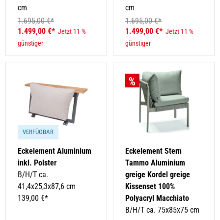
cm
cm
1.695,00 €*
1.695,00 €*
1.499,00 €*
1.499,00 €*
Jetzt 11 %
Jetzt 11 %
günstiger
günstiger
VERFÜGBAR
Eckelement Aluminium
Eckelement Stern
inkl. Polster
Tammo Aluminium
B/H/T ca.
greige Kordel greige
41,4x25,3x87,6 cm
Kissenset 100%
139,00 €*
Polyacryl Macchiato
B/H/T ca. 75x85x75 cm