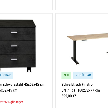
RFÜGBAR
NEU
VERFÜGBAR
er schwarzstahl 45x52x45 cm
Schreibtisch Finström
45x52x45 cm
B/H/T ca. 160x72x77 cm
399,00 €*
zt 25 % günstiger