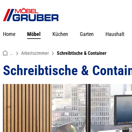
springen
Zur Hauptnavigation springen
Home
Möbel
Küchen
Garten
Haushalt
...
Arbeitszimmer
Schreibtische & Container
Schreibtische & Contai