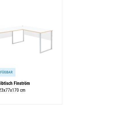
RFÜGBAR
ibtisch Finström
223x77x170 cm