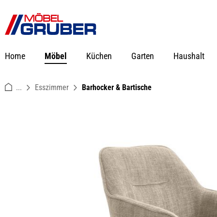
springen
Zur Hauptnavigation springen
Home
Möbel
Küchen
Garten
Haushalt
...
Esszimmer
Barhocker & Bartische
Bildergalerie überspringen