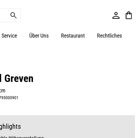
Service
Über Uns
Restaurant
Rechtliches
l Greven
 cm
795000901
ghlights