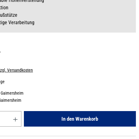
able Höhenverstellung
tion
Fußstütze
ige Verarbeitung
*
zzgl. Versandkosten
age
:
Gaimersheim
Gaimersheim
Gib den gewünschten Wert ein oder benutze die Schaltflächen um die
In den Warenkorb