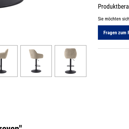
Produktber
Sie möchten sic
Fragen zum 
reven"