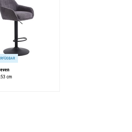
ERFÜGBAR
reven
x53 cm