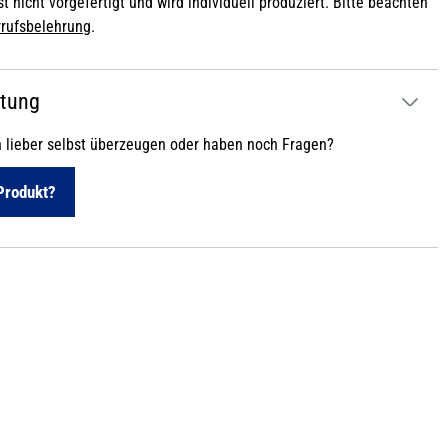
t nicht vorgefertigt und wird individuell produziert. Bitte beachten
rufsbelehrung
.
atung
h lieber selbst überzeugen oder haben noch Fragen?
Produkt?