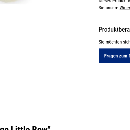
Dieses Produkt is
Sie unsere
Wider
Produktber
Sie möchten sic
Fragen zum 
ge Little Bow"