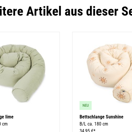
tere Artikel aus dieser S
NEU
ge lime
Bettschlange Sunshine
0 cm
B/L ca. 180 cm
34,95 €*