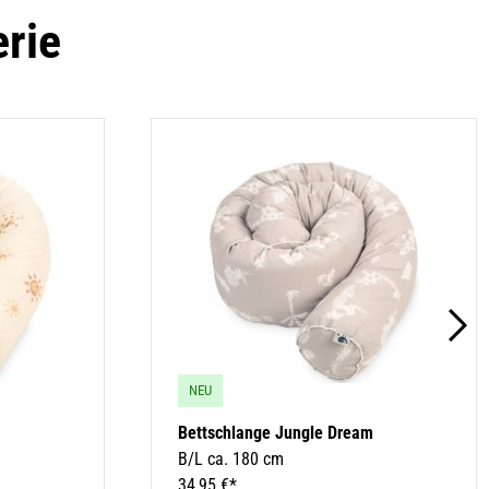
erie
NEU
Bettschlange Jungle Dream
B/L ca. 180 cm
34,95 €*