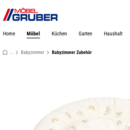
springen
Zur Hauptnavigation springen
Home
Möbel
Küchen
Garten
Haushalt
...
Babyzimmer
Babyzimmer Zubehör
Bildergalerie überspringen