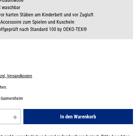
o-Baumwolle
C waschbar
vor harten Stäben am Kinderbett und vor Zugluft
 Accessoire zum Spielen und Kuscheln
offgeprüft nach Standard 100 by OEKO-TEX®
zzgl. Versandkosten
chen.
:
Gaimersheim
Gib den gewünschten Wert ein oder benutze die Schaltflächen um die
In den Warenkorb