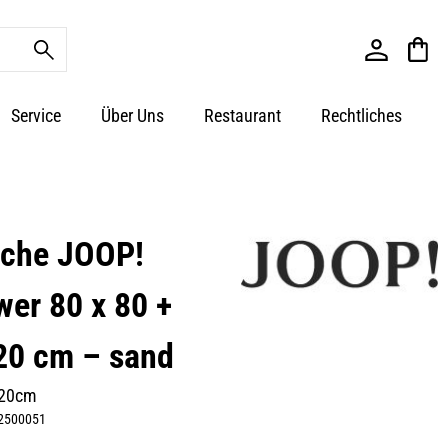
Service
Über Uns
Restaurant
Rechtliches
sche JOOP!
wer 80 x 80 +
20 cm – sand
220cm
2500051