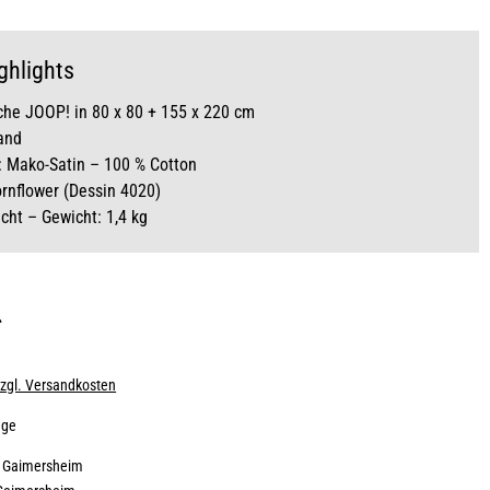
ghlights
he JOOP! in 80 x 80 + 155 x 220 cm
and
: Mako-Satin – 100 % Cotton
ornflower (Dessin 4020)
icht – Gewicht: 1,4 kg
*
zzgl. Versandkosten
age
:
Gaimersheim