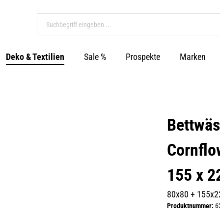
Deko & Textilien
Sale %
Prospekte
Marken
Bettwä
Cornflo
155 x 2
80x80 + 155x
Produktnummer:
6