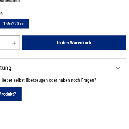
Gaimersheim
auswählen
en
155x220 cm
Gib den gewünschten Wert ein oder benutze die Schaltflächen um die
In den Warenkorb
atung
h lieber selbst überzeugen oder haben noch Fragen?
Produkt?