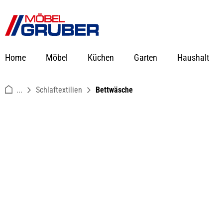
springen
Zur Hauptnavigation springen
Home
Möbel
Küchen
Garten
Haushalt
...
Schlaftextilien
Bettwäsche
Bildergalerie überspringen