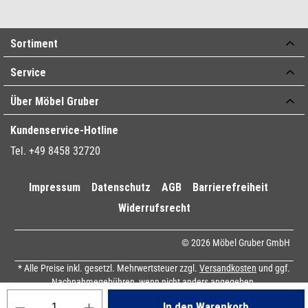
Sortiment
Service
Über Möbel Gruber
Kundenservice-Hotline
Tel. +49 8458 32720
Impressum
Datenschutz
AGB
Barrierefreiheit
Widerrufsrecht
© 2026 Möbel Gruber GmbH
* Alle Preise inkl. gesetzl. Mehrwertsteuer zzgl.
Versandkosten
und ggf.
Nachnahmegebühren, wenn nicht anders angegeben.
Produkt Anzahl: Gib den gewünschten Wert ein oder benutze die Sch
In den Warenkorb