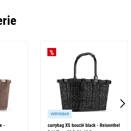
erie
VERFÜGBAR
e -
carrybag XS bouclé black - Reisenthel