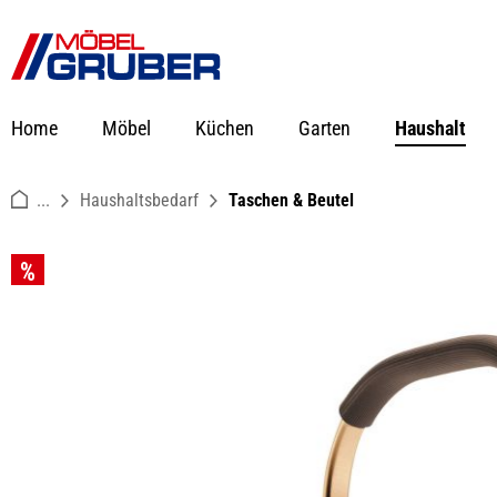
springen
Zur Hauptnavigation springen
Home
Möbel
Küchen
Garten
Haushalt
...
Haushaltsbedarf
Taschen & Beutel
Bildergalerie überspringen