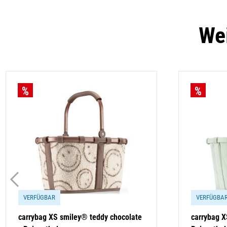
Wei
VERFÜGBAR
VERFÜGBA
carrybag XS smiley® teddy chocolate
carrybag X