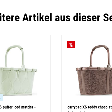
tere Artikel aus dieser S
R
S puffer iced matcha -
carrybag XS teddy chocolat