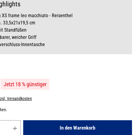
ghlights
 XS frame leo macchiato - Reisenthel
. 33,5x21x19,5 cm
it Standfüßen
arer, weicher Griff
verschluss-Innentasche
Jetzt 18 % günstiger
zzgl. Versandkosten
chen.
Gib den gewünschten Wert ein oder benutze die Schaltflächen um die
In den Warenkorb