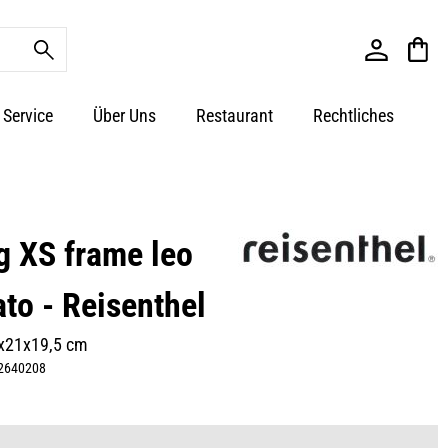
Service
Über Uns
Restaurant
Rechtliches
g XS frame leo
to - Reisenthel
5x21x19,5 cm
2640208