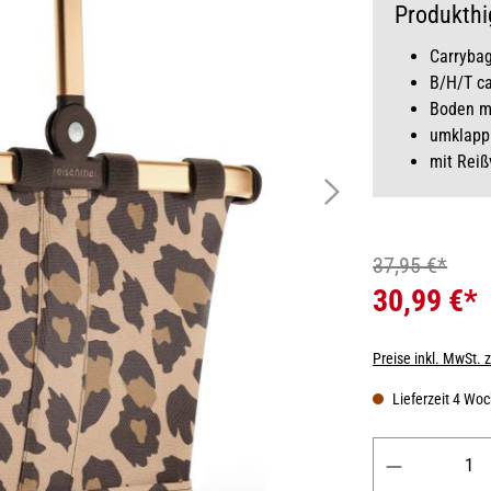
Produkthi
Carrybag
B/H/T ca
Boden m
umklappb
mit Reiß
37,95 €*
30,99 €*
Preise inkl. MwSt. 
Lieferzeit 4 Wo
Produkt Anzahl: 