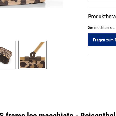
Produktber
Sie möchten sic
Fragen zum 
S frame leo macchiato - Reisenthel