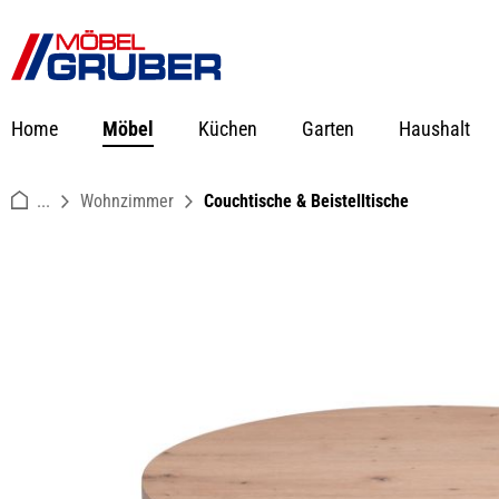
springen
Zur Hauptnavigation springen
Home
Möbel
Küchen
Garten
Haushalt
...
Wohnzimmer
Couchtische & Beistelltische
Bildergalerie überspringen