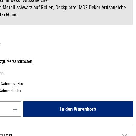
ch in Dekor Artisaneiche
in Metall schwarz auf Rollen, Deckplatte: MDF Dekor Artisaneiche
 47x60 cm
*
zzgl. Versandkosten
age
:
Gaimersheim
Gaimersheim
Gib den gewünschten Wert ein oder benutze die Schaltflächen um die
In den Warenkorb
atung