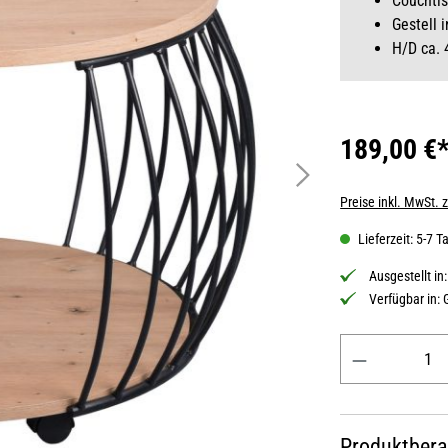
Couchtis
Gestell 
H/D ca.
189,00 €
Preise inkl. MwSt. 
Lieferzeit: 5-7 T
Ausgestellt in
Verfügbar in:
Produkt Anzahl: 
Produktber