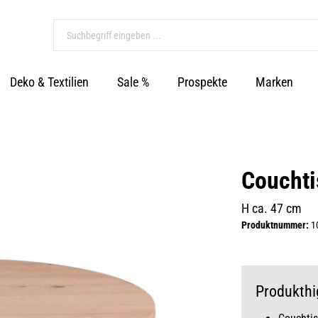
Deko & Textilien
Sale %
Prospekte
Marken
Couchti
H ca. 47 cm
Produktnummer:
1
Produkthi