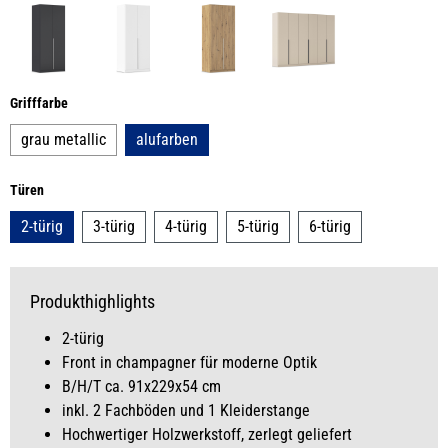
auswählen
Grifffarbe
grau metallic
alufarben
auswählen
Türen
2-türig
3-türig
4-türig
5-türig
6-türig
Produkthighlights
2-türig
Front in champagner für moderne Optik
B/H/T ca. 91x229x54 cm
inkl. 2 Fachböden und 1 Kleiderstange
Hochwertiger Holzwerkstoff, zerlegt geliefert