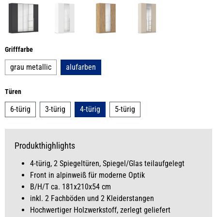
auswählen
Grifffarbe
grau metallic
alufarben
auswählen
Türen
6-türig
3-türig
4-türig
5-türig
Produkthighlights
4-türig, 2 Spiegeltüren, Spiegel/Glas teilaufgelegt
Front in alpinweiß für moderne Optik
B/H/T ca. 181x210x54 cm
inkl. 2 Fachböden und 2 Kleiderstangen
Hochwertiger Holzwerkstoff, zerlegt geliefert