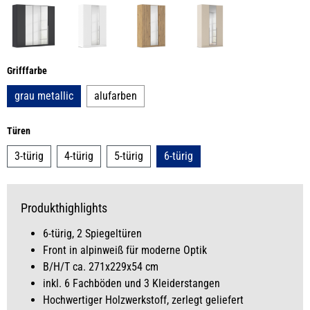
auswählen
Grifffarbe
grau metallic
alufarben
auswählen
Türen
3-türig
4-türig
5-türig
6-türig
Produkthighlights
6-türig, 2 Spiegeltüren
Front in alpinweiß für moderne Optik
B/H/T ca. 271x229x54 cm
inkl. 6 Fachböden und 3 Kleiderstangen
Hochwertiger Holzwerkstoff, zerlegt geliefert