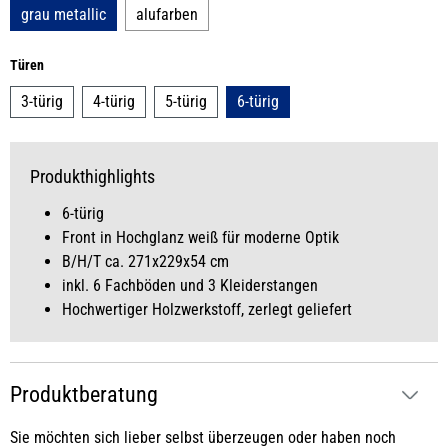
grau metallic
alufarben
auswählen
Türen
3-türig
4-türig
5-türig
6-türig
Produkthighlights
6-türig
Front in Hochglanz weiß für moderne Optik
B/H/T ca. 271x229x54 cm
inkl. 6 Fachböden und 3 Kleiderstangen
Hochwertiger Holzwerkstoff, zerlegt geliefert
Produktberatung
Sie möchten sich lieber selbst überzeugen oder haben noch