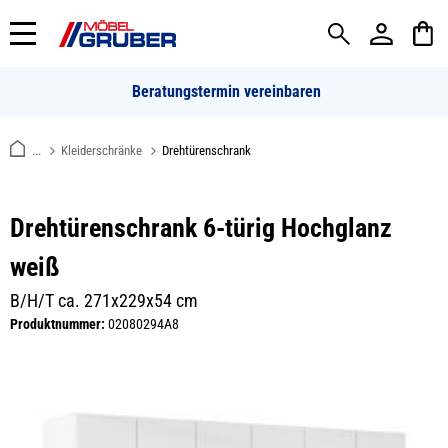
alt springen
Beratungstermin vereinbaren
...
Kleiderschränke
Drehtürenschrank
Drehtürenschrank 6-türig Hochglanz
weiß
B/H/T ca. 271x229x54 cm
Produktnummer:
02080294A8
Bildergalerie überspringen