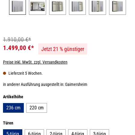
1.910,00 €*
1.499,00 €*
Jetzt 21 % günstiger
Preise inkl. MwSt. zzgl. Versandkosten
Lieferzeit 5 Wochen.
in anderer Ausführung ausgestellt in: Gaimersheim
auswählen
Artikelhöhe
236 cm
220 cm
auswählen
Türen
5-türig
6-türig
2-türig
4-türig
3-türig