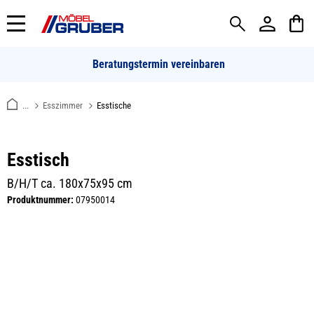
alt springen
Beratungstermin vereinbaren
...
Esszimmer
Esstische
Esstisch
B/H/T ca. 180x75x95 cm
Produktnummer:
07950014
Bildergalerie überspringen