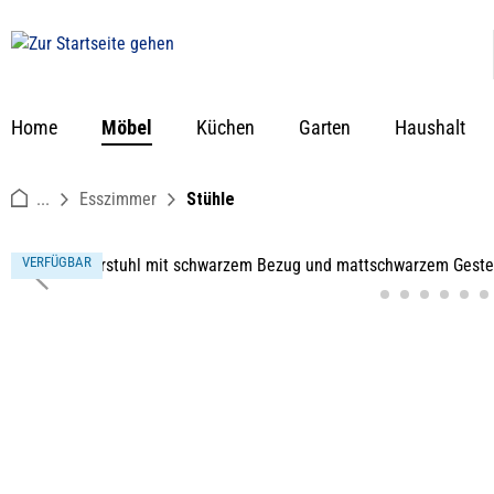
springen
Zur Hauptnavigation springen
Home
Möbel
Küchen
Garten
Haushalt
...
Esszimmer
Stühle
Bildergalerie überspringen
VERFÜGBAR