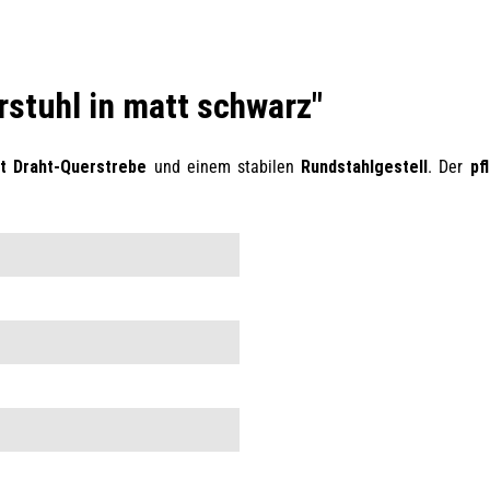
stuhl in matt schwarz"
it Draht-Querstrebe
und einem stabilen
Rundstahlgestell
. Der
pf