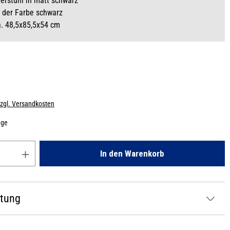
rstuhl in matt schwarz
 der Farbe schwarz
. 48,5x85,5x54 cm
zzgl. Versandkosten
age
Gib den gewünschten Wert ein oder benutze die Schaltflächen um die
In den Warenkorb
atung