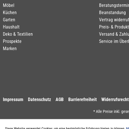
Möbel
Beratungstermi
Küchen
Beanstandung
Garten
Vertrag widerru
Haushalt
Preis- & Produk
Deko & Textilien
Versand & Zahl
Prospekte
Service im Über
Marken
Impressum
Datenschutz
AGB
Barrierefreiheit
Widerrufsrecht
* Alle Preise inkl. ges
Diese Website verwendet Cookies, um eine bestmögliche Erfahrung bieten zu können.
Me