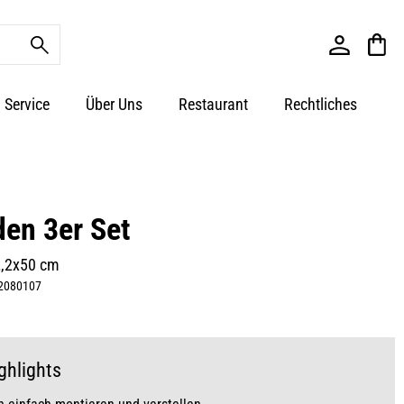
Service
Über Uns
Restaurant
Rechtliches
en 3er Set
2,2x50 cm
2080107
ghlights