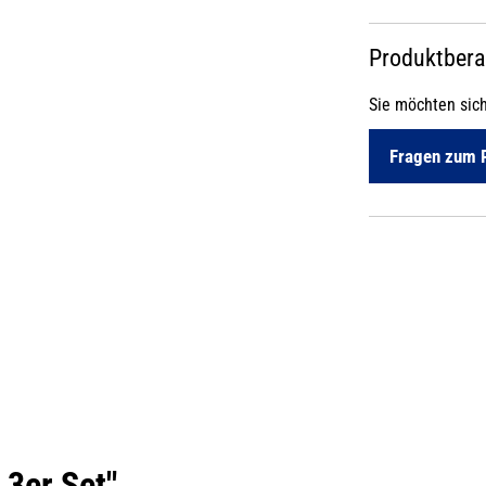
Produktber
Sie möchten sic
Fragen zum 
3er Set"