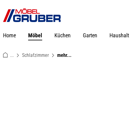
springen
Zur Hauptnavigation springen
Home
Möbel
Küchen
Garten
Haushalt
...
Schlafzimmer
mehr...
Bildergalerie überspringen