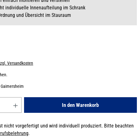
ch einfach montieren und verstellen
ht individuelle Innenaufteilung im Schrank
Ordnung und Übersicht im Stauraum
zzgl. Versandkosten
chen.
:
Gaimersheim
Gib den gewünschten Wert ein oder benutze die Schaltflächen um die
In den Warenkorb
t nicht vorgefertigt und wird individuell produziert. Bitte beachten
rufsbelehrung
.