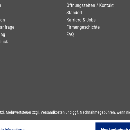
n
Öffnungszeiten / Kontakt
Standort
fen
Karriere & Jobs
tanfrage
Firmengeschichte
ung
FAQ
blick
etzl. Mehrwertsteuer zzgl.
Versandkosten
und ggf. Nachnahmegebühren, wenn nic
Nur technisch
hr Informationen ...