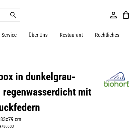
Service
Über Uns
Restaurant
Rechtliches
tbox in dunkelgrau-
c regenwasserdicht mit
uckfedern
x83x79 cm
9780003