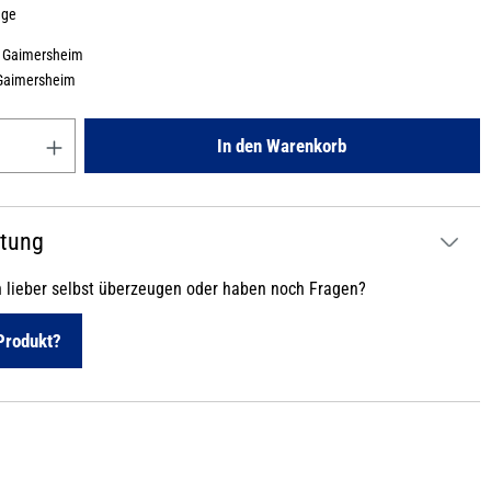
age
:
Gaimersheim
Gaimersheim
Gib den gewünschten Wert ein oder benutze die Schaltflächen um die
In den Warenkorb
atung
h lieber selbst überzeugen oder haben noch Fragen?
Produkt?