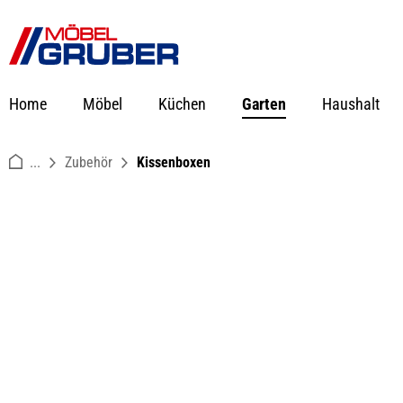
springen
Zur Hauptnavigation springen
Home
Möbel
Küchen
Garten
Haushalt
...
Zubehör
Kissenboxen
Bildergalerie überspringen