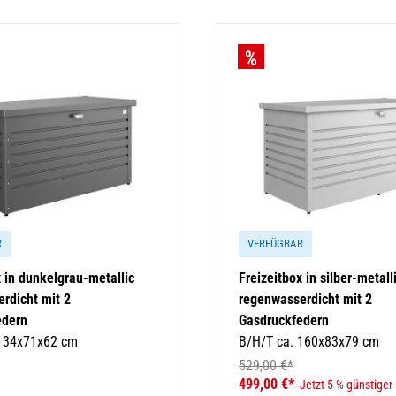
R
VERFÜGBAR
x in dunkelgrau-metallic
Freizeitbox in silber-metall
rdicht mit 2
regenwasserdicht mit 2
edern
Gasdruckfedern
 134x71x62 cm
B/H/T ca. 160x83x79 cm
529,00 €*
499,00 €*
Jetzt 5 % günstiger