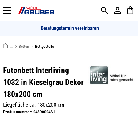
alt springen
Beratungstermin vereinbaren
...
Betten
Bettgestelle
Futonbett Interliving
1032 in Kieselgrau Dekor
180x200 cm
Liegefläche ca. 180x200 cm
Produktnummer:
04890004A1
Bildergalerie überspringen