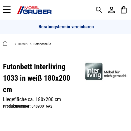
alt springen
Beratungstermin vereinbaren
...
Betten
Bettgestelle
Futonbett Interliving
1033 in weiß 180x200
cm
Liegefläche ca. 180x200 cm
Produktnummer:
04890016A2
Bildergalerie überspringen