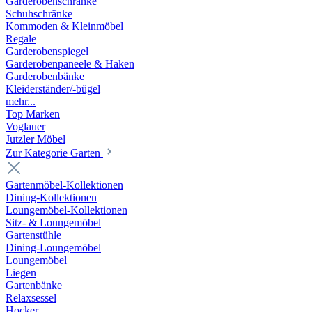
Garderobenschränke
Schuhschränke
Kommoden & Kleinmöbel
Regale
Garderobenspiegel
Garderobenpaneele & Haken
Garderobenbänke
Kleiderständer/-bügel
mehr...
Top Marken
Voglauer
Jutzler Möbel
Zur Kategorie Garten
Gartenmöbel-Kollektionen
Dining-Kollektionen
Loungemöbel-Kollektionen
Sitz- & Loungemöbel
Gartenstühle
Dining-Loungemöbel
Loungemöbel
Liegen
Gartenbänke
Relaxsessel
Hocker