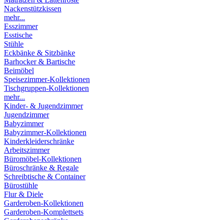
Nackenstützkissen
mehr...
Esszimmer
Esstische
Stühle
Eckbänke & Sitzbänke
Barhocker & Bartische
Beimöbel
Speisezimmer-Kollektionen
Tischgruppen-Kollektionen
mehr...
Kinder- & Jugendzimmer
Jugendzimmer
Babyzimmer
Babyzimmer-Kollektionen
Kinderkleiderschränke
Arbeitszimmer
Büromöbel-Kollektionen
Büroschränke & Regale
Schreibtische & Container
Bürostühle
Flur & Diele
Garderoben-Kollektionen
Garderoben-Komplettsets