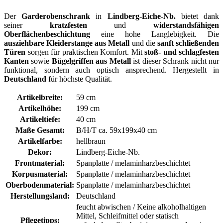
Eiche-Nb."
Der
Garderobenschrank
in
Lindberg-Eiche-Nb.
bietet dank
seiner
kratzfesten
und
widerstandsfähigen
Oberflächenbeschichtung
eine hohe Langlebigkeit. Die
ausziehbare Kleiderstange aus Metall
und die
sanft schließenden
Türen
sorgen für praktischen Komfort. Mit
stoß- und schlagfesten
Kanten
sowie
Bügelgriffen aus Metall
ist dieser Schrank nicht nur
funktional, sondern auch optisch ansprechend. Hergestellt in
Deutschland
für höchste Qualität.
Artikelbreite:
59 cm
Artikelhöhe:
199 cm
Artikeltiefe:
40 cm
Maße Gesamt:
B/H/T ca. 59x199x40 cm
Artikelfarbe:
hellbraun
Dekor:
Lindberg-Eiche-Nb.
Frontmaterial:
Spanplatte / melaminharzbeschichtet
Korpusmaterial:
Spanplatte / melaminharzbeschichtet
Oberbodenmaterial:
Spanplatte / melaminharzbeschichtet
Herstellungsland:
Deutschland
feucht abwischen / Keine alkoholhaltigen