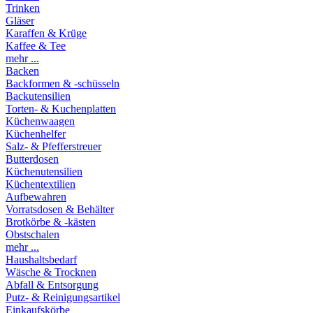
Trinken
Gläser
Karaffen & Krüge
Kaffee & Tee
mehr ...
Backen
Backformen & -schüsseln
Backutensilien
Torten- & Kuchenplatten
Küchenwaagen
Küchenhelfer
Salz- & Pfefferstreuer
Butterdosen
Küchenutensilien
Küchentextilien
Aufbewahren
Vorratsdosen & Behälter
Brotkörbe & -kästen
Obstschalen
mehr ...
Haushaltsbedarf
Wäsche & Trocknen
Abfall & Entsorgung
Putz- & Reinigungsartikel
Einkaufskörbe