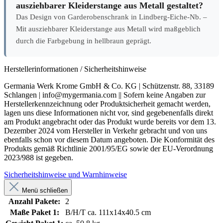
Garderobenschrank in Lindberg-Eiche-Nb. – Mit
ausziehbarer Kleiderstange aus Metall gestaltet?
Das Design von Garderobenschrank in Lindberg-Eiche-Nb. –
Mit ausziehbarer Kleiderstange aus Metall wird maßgeblich
durch die Farbgebung in hellbraun geprägt.
Herstellerinformationen / Sicherheitshinweise
Germania Werk Krome GmbH & Co. KG | Schützenstr. 88, 33189
Schlangen | info@mygermania.com || Sofern keine Angaben zur
Herstellerkennzeichnung oder Produktsicherheit gemacht werden,
lagen uns diese Informationen nicht vor, sind gegebenenfalls direkt
am Produkt angebracht oder das Produkt wurde bereits vor dem 13.
Dezember 2024 vom Hersteller in Verkehr gebracht und von uns
ebenfalls schon vor diesem Datum angeboten. Die Konformität des
Produkts gemäß Richtlinie 2001/95/EG sowie der EU-Verordnung
2023/988 ist gegeben.
Sicherheitshinweise und Warnhinweise
Menü schließen
Anzahl Pakete:
2
Maße Paket 1:
B/H/T ca. 111x14x40.5 cm