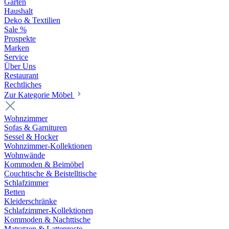
Garten
Haushalt
Deko & Textilien
Sale %
Prospekte
Marken
Service
Über Uns
Restaurant
Rechtliches
Zur Kategorie Möbel
Wohnzimmer
Sofas & Garnituren
Sessel & Hocker
Wohnzimmer-Kollektionen
Wohnwände
Kommoden & Beimöbel
Couchtische & Beistelltische
Schlafzimmer
Betten
Kleiderschränke
Schlafzimmer-Kollektionen
Kommoden & Nachttische
Matratzen & Lattenroste