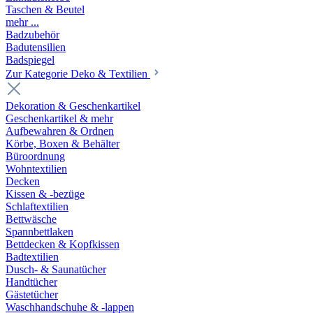
Taschen & Beutel
mehr ...
Badzubehör
Badutensilien
Badspiegel
Zur Kategorie Deko & Textilien
Dekoration & Geschenkartikel
Geschenkartikel & mehr
Aufbewahren & Ordnen
Körbe, Boxen & Behälter
Büroordnung
Wohntextilien
Decken
Kissen & -bezüge
Schlaftextilien
Bettwäsche
Spannbettlaken
Bettdecken & Kopfkissen
Badtextilien
Dusch- & Saunatücher
Handtücher
Gästetücher
Waschhandschuhe & -lappen