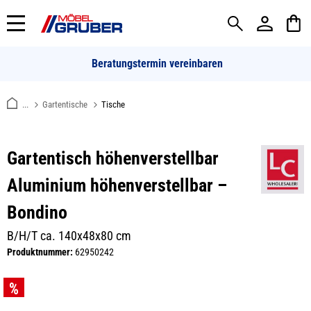
alt springen
Beratungstermin vereinbaren
...
Gartentische
Tische
Gartentisch höhenverstellbar
Aluminium höhenverstellbar –
Bondino
B/H/T ca. 140x48x80 cm
Produktnummer:
62950242
Bildergalerie überspringen