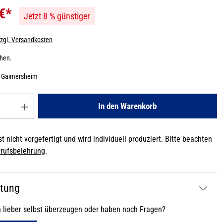
 €*
Jetzt 8 % günstiger
zzgl. Versandkosten
chen.
:
Gaimersheim
Gib den gewünschten Wert ein oder benutze die Schaltflächen um die
In den Warenkorb
t nicht vorgefertigt und wird individuell produziert. Bitte beachten
rufsbelehrung
.
atung
h lieber selbst überzeugen oder haben noch Fragen?