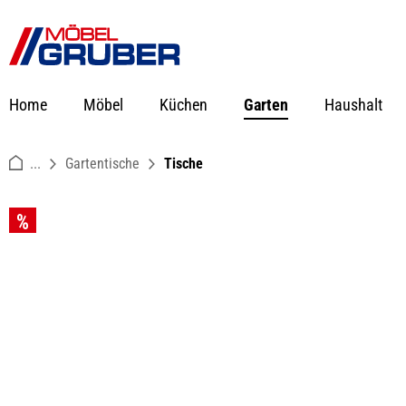
springen
Zur Hauptnavigation springen
Home
Möbel
Küchen
Garten
Haushalt
...
Gartentische
Tische
Bildergalerie überspringen