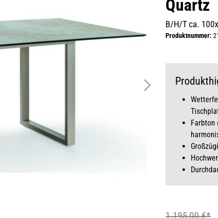
Quartz
B/H/T ca. 100
Produktnummer:
2
Produkthi
Wetterfe
Tischpla
Farbton 
harmoni
Großzüg
Hochwert
Durchdac
1.195,00 €*