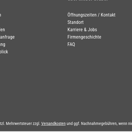
n
Öffnungszeiten / Kontakt
Standort
fen
Karriere & Jobs
tanfrage
Firmengeschichte
ung
FAQ
blick
etzl. Mehrwertsteuer zzgl.
Versandkosten
und ggf. Nachnahmegebühren, wenn nic