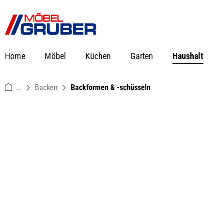
springen
Zur Hauptnavigation springen
Home
Möbel
Küchen
Garten
Haushalt
...
Backen
Backformen & -schüsseln
Bildergalerie überspringen