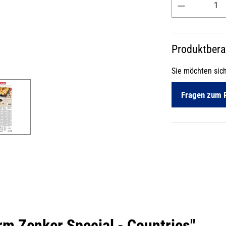
Produktber
Sie möchten sic
Fragen zum 
m Zenker Special - Countries"