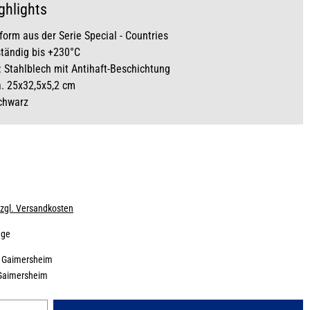
ghlights
orm aus der Serie Special - Countries
tändig bis +230°C
: Stahlblech mit Antihaft-Beschichtung
. 25x32,5x5,2 cm
chwarz
zzgl. Versandkosten
age
:
Gaimersheim
Gaimersheim
Gib den gewünschten Wert ein oder benutze die Schaltflächen um die