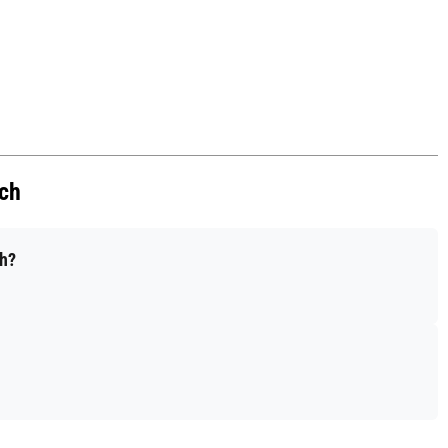
ech
ch?