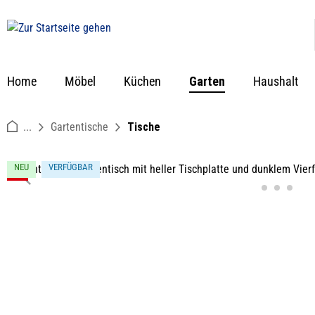
springen
Zur Hauptnavigation springen
Home
Möbel
Küchen
Garten
Haushalt
...
Gartentische
Tische
Bildergalerie überspringen
NEU
VERFÜGBAR