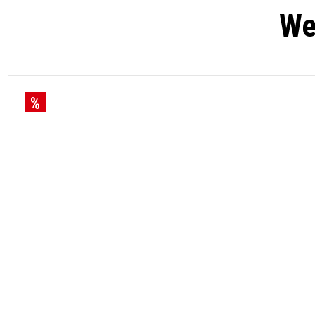
We
NEU
Lifttisch Aluminium höhenverstellbar – Locri
B/H/T ca. 180x90x50 cm
899,00 €*
699,00 €*
Jetzt 22 % günstiger