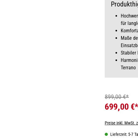
Produkthi
Hochwert
für lang
Komforta
Maße des
Einsatzb
Stabile
Harmonis
Terrano
899,00 €*
699,00 €
Preise inkl. MwSt. 
Lieferzeit: 5-7 T