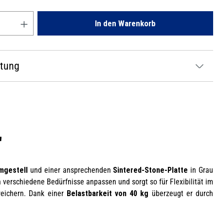
Gib den gewünschten Wert ein oder benutze die Schaltflächen um die
In den Warenkorb
atung
"
mgestell
und einer ansprechenden
Sintered-Stone-Platte
in Grau
n verschiedene Bedürfnisse anpassen und sorgt so für Flexibilität im
ereichern. Dank einer
Belastbarkeit von 40 kg
überzeugt er durch