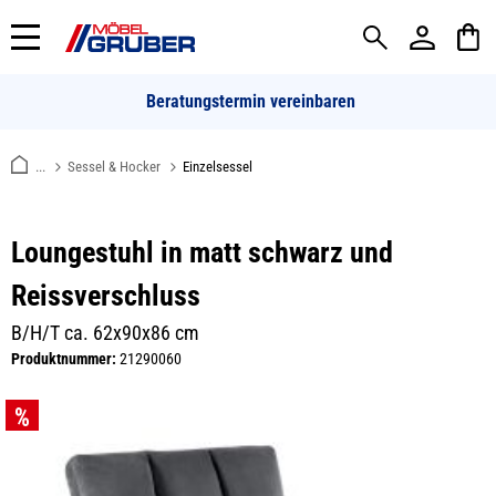
alt springen
Beratungstermin vereinbaren
...
Sessel & Hocker
Einzelsessel
Loungestuhl in matt schwarz und
Reissverschluss
B/H/T ca. 62x90x86 cm
Produktnummer:
21290060
Bildergalerie überspringen