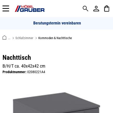
alt springen
Beratungstermin vereinbaren
...
Schlafzimmer
Kommoden & Nachttische
Nachttisch
B/H/T ca. 40x42x42 cm
Produktnummer:
02080221A4
Bildergalerie überspringen