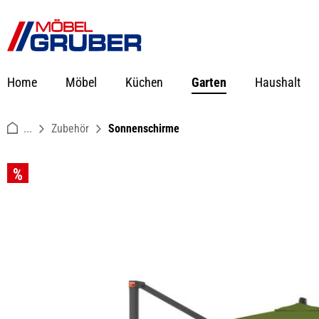
springen
Zur Hauptnavigation springen
Home
Möbel
Küchen
Garten
Haushalt
...
Zubehör
Sonnenschirme
Bildergalerie überspringen