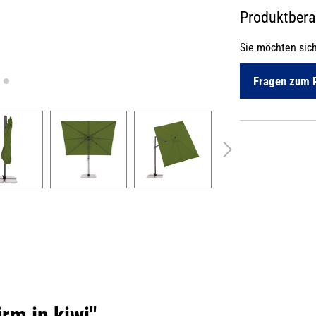
Produktber
Sie möchten sic
Fragen zum 
rm in kiwi"