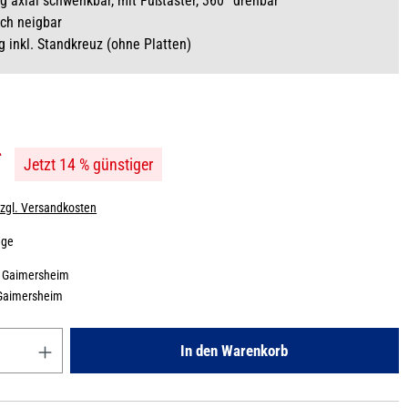
ig axial schwenkbar, mit Fußtaster, 360° drehbar
ch neigbar
g inkl. Standkreuz (ohne Platten)
*
Jetzt 14 % günstiger
zzgl. Versandkosten
age
:
Gaimersheim
Gaimersheim
Gib den gewünschten Wert ein oder benutze die Schaltflächen um die
In den Warenkorb