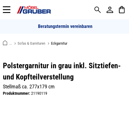
alt springen
Beratungstermin vereinbaren
...
Sofas & Garnituren
Eckgarnitur
Polstergarnitur in grau inkl. Sitztiefen-
und Kopfteilverstellung
Stellmaß ca. 277x179 cm
Produktnummer:
21190119
Bildergalerie überspringen