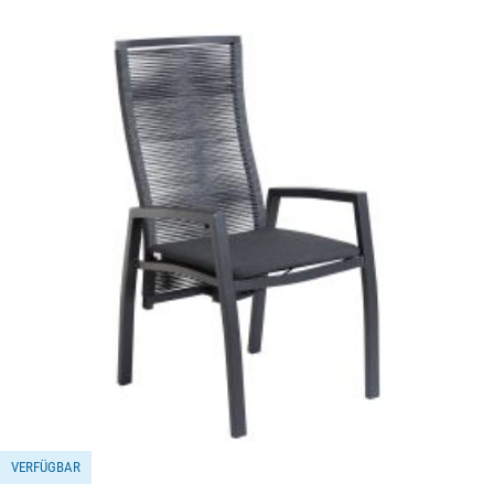
Bildergalerie überspringen
VERFÜGBAR