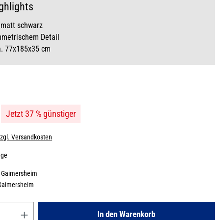
ghlights
 matt schwarz
mmetrischem Detail
a. 77x185x35 cm
Jetzt 37 % günstiger
zzgl. Versandkosten
age
:
Gaimersheim
Gaimersheim
Gib den gewünschten Wert ein oder benutze die Schaltflächen um die
In den Warenkorb