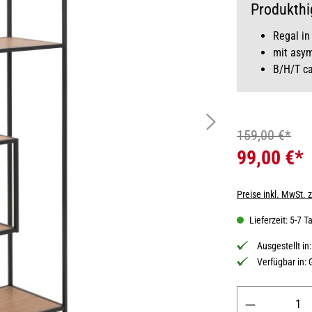
Produkthi
Regal in
mit asy
B/H/T c
159,00 €*
99,00 €*
Preise inkl. MwSt. 
Lieferzeit: 5-7 T
Ausgestellt in
Verfügbar in:
Produkt Anzahl: 