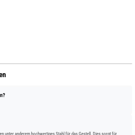
en
en?
 unter anderem hochwertiges Stahl für das Gestell. Dies sorgt für