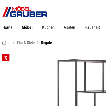
springen
Zur Hauptnavigation springen
Home
Möbel
Küchen
Garten
Haushalt
...
Flur & Diele
Regale
Bildergalerie überspringen