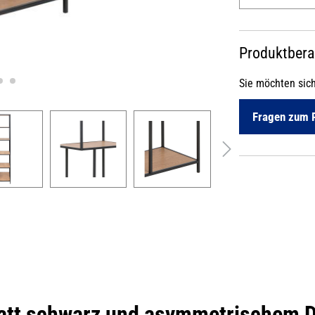
Produktber
Sie möchten sic
Fragen zum 
att schwarz und asymmetrischem D