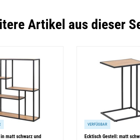
tere Artikel aus dieser S
R
VERFÜGBAR
in matt schwarz und
Ecktisch Gestell: matt schw