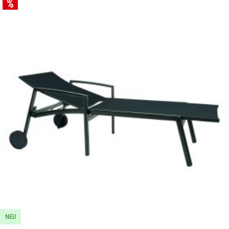
Bildergalerie überspringen
NEU