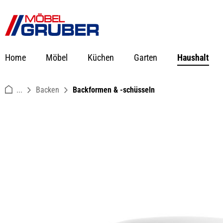
springen
Zur Hauptnavigation springen
Home
Möbel
Küchen
Garten
Haushalt
...
Backen
Backformen & -schüsseln
Bildergalerie überspringen