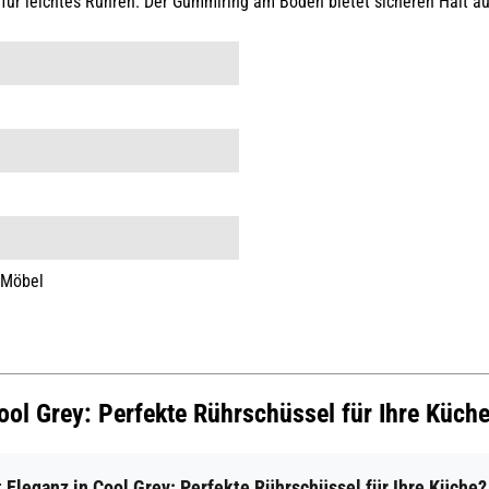
 für leichtes Rühren. Der Gummiring am Boden bietet sicheren Halt a
 Möbel
Cool Grey: Perfekte Rührschüssel für Ihre Küch
leganz in Cool Grey: Perfekte Rührschüssel für Ihre Küche?