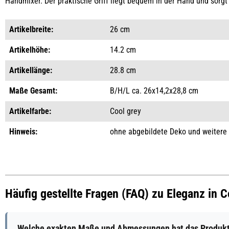
Handmixer. Der praktische Griff liegt bequem in der Hand und sorgt
Artikelbreite:
26 cm
Artikelhöhe:
14.2 cm
Artikellänge:
28.8 cm
Maße Gesamt:
B/H/L ca. 26x14,2x28,8 cm
Artikelfarbe:
Cool grey
Hinweis:
ohne abgebildete Deko und weitere
Häufig gestellte Fragen (FAQ) zu Eleganz in 
Welche exakten Maße und Abmessungen hat das Produkt E