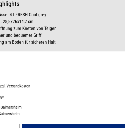
ghlights
ssel 4 l FRESH Cool grey
. 28,8x26x14,2 cm
Öffnung zum Kneten von Teigen
her und bequemer Griff
g am Boden für sicheren Halt
zzgl. Versandkosten
age
:
Gaimersheim
Gaimersheim
Gib den gewünschten Wert ein oder benutze die Schaltflächen um die