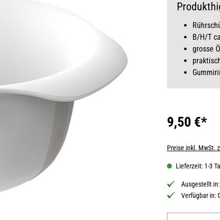
Produkthi
Rührschü
B/H/T ca
grosse 
praktisc
Gummirin
9,50 €*
Preise inkl. MwSt. 
Lieferzeit: 1-3 T
Ausgestellt in
Verfügbar in:
Produkt Anzahl: 