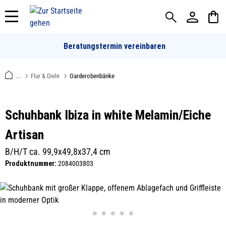
alt springen
Beratungstermin vereinbaren
...
Flur & Diele
Garderobenbänke
Schuhbank Ibiza in white Melamin/Eiche
Artisan
B/H/T ca. 99,9x49,8x37,4 cm
Produktnummer:
2084003803
Bildergalerie überspringen